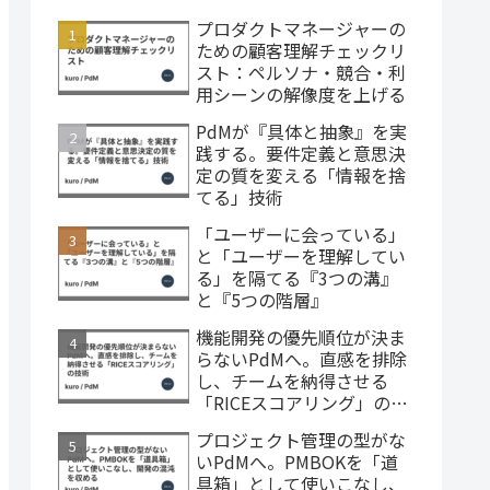
プロダクトマネージャーの
ための顧客理解チェックリ
スト：ペルソナ・競合・利
用シーンの解像度を上げる
PdMが『具体と抽象』を実
践する。要件定義と意思決
定の質を変える「情報を捨
てる」技術
「ユーザーに会っている」
と「ユーザーを理解してい
る」を隔てる『3つの溝』
と『5つの階層』
機能開発の優先順位が決ま
らないPdMへ。直感を排除
し、チームを納得させる
「RICEスコアリング」の技
術
プロジェクト管理の型がな
いPdMへ。PMBOKを「道
具箱」として使いこなし、