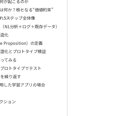
何が起こるのか
何か？――核となる“価値約束”
――5ステップ全体像
の収集（N1分析＋ログ＋既存データ）
構造化
e Proposition）の定義
トの言語化とプロトタイプ検証
作ってみる
・プロトタイプでテスト
改善を繰り返す
用した学習アプリの場合
クション