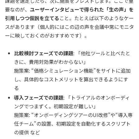
課題を選定したら、次に施策をブレストします。ここで重
要なのが、
ユーザーインタビューで得られた「生の声」を
引用しつつ仮説を立てる
こと。たとえば以下のようなケー
スがあります（個人的にはこの辺の声を会議中常にモニタ
ーに映しておくのがおすすめです）。
比較検討フェーズでの課題
: 「他社ツールと比べたと
きに、費用対効果がわからない」
施策案:
“価格シミュレーション機能”をサイトに追加
し、具体的なコストメリットを算出できるようにす
る
導入フェーズでの課題
: 「トライアルのオンボーディ
ングでつまずく。初期設定が難しい」
施策案:
“オンボーディングツアーのUI改修”や“導入専
任チーム”の設置、初期設定を自動化するスクリプト
の提供 など