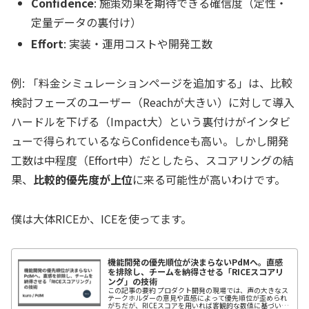
Confidence
: 施策効果を期待できる確信度（定性・
定量データの裏付け）
Effort
: 実装・運用コストや開発工数
例:
「料金シミュレーションページを追加する」は、比較
検討フェーズのユーザー（Reachが大きい）に対して導入
ハードルを下げる（Impact大）という裏付けがインタビ
ューで得られているならConfidenceも高い。しかし開発
工数は中程度（Effort中）だとしたら、スコアリングの結
果、
比較的優先度が上位
に来る可能性が高いわけです。
僕は大体RICEか、ICEを使ってます。
機能開発の優先順位が決まらないPdMへ。直感
を排除し、チームを納得させる「RICEスコアリ
ング」の技術
この記事の要約 プロダクト開発の現場では、声の大きなス
テークホルダーの意見や直感によって優先順位が歪められ
がちだが、RICEスコアを用いれば客観的な数値に基づいた