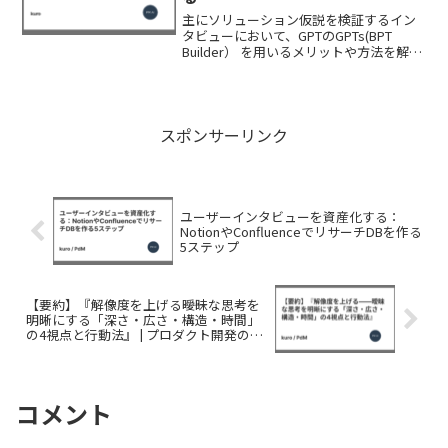
主にソリューション仮説を検証するイン
タビューにおいて、GPTのGPTs(BPT
Builder） を用いるメリットや方法を解説
します。なぜGPT Builderが新しいMVPに
なり得るのかエリック・リースの『The
Lean Startup...
スポンサーリンク
ユーザーインタビューを資産化する：
NotionやConfluenceでリサーチDBを作る
5ステップ
【要約】『解像度を上げる――曖昧な思考を
明晰にする「深さ・広さ・構造・時間」
の4視点と行動法』 | プロダクト開発の手
戻りを防ぐ「解像度」の高め方
コメント