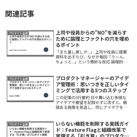
関連記事
上司や役員からの”NO”を減らす
プロダクト企画
ために論理とファクトの穴を埋め
るポイント
「また差し戻しか...」 上司や役員に提案
資料を出すたび、なぜか毎回「うーん、
ちょっと...」という微妙な反応 論理的に
組み立てたつもりなのに、なぜか刺さら
ない ファクトも集めたはずなのに、「根
拠が弱い」と言わるこの現状は要因は、
プロダクトマネージャーのアイデ
プロダクト企画
論理構造の...
ア管理術：思いつきを正しいタイ
ミングで活用する5つのステップ
この記事の3行要約 日々舞い込む多様な
アイデアや要望を記録せずに流すと、価
値ある施策を見逃し、同じアイデアを再
発明する無駄が生じる Notionなどでアイ
デアストックを構築し、分類とタグ付け
で整理することで、必要な時に適切なア
いらない機能を削除する実践ガイ
プロダクト企画
イデアを呼び出...
ド：Feature Flagと組織改革で
実現する「引き算」のプロダクト