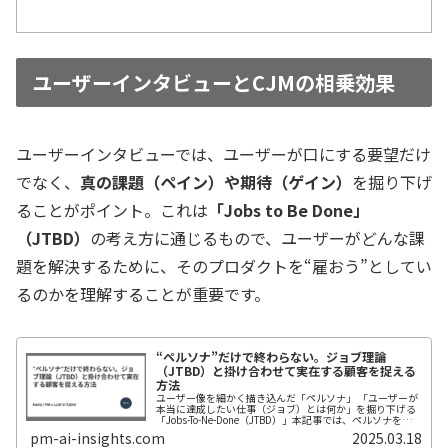
ユーザーインタビューとCJMの相乗効果
ユーザーインタビューでは、ユーザーが口にする要望だけ
でなく、
真の課題（ペイン）や期待（ゲイン）
を掘り下げ
ることがポイント。これは
「Jobs to Be Done」
（JTBD）
の考え方に通じるもので、
ユーザーがどんな課
題を解決するために、そのプロダクトを“雇おう”としてい
るのか
を理解することが重要です。
“ペルソナ”だけで終わらない。ジョブ理論
（JTBD）と掛け合わせて実在する顧客を捉える
方法
ユーザー像を細かく描き込んだ「ペルソナ」 「ユーザーが
本当に達成したい仕事（ジョブ）とは何か」を掘り下げる
「Jobs-To-Ne-Done（JTBD）」本記事では、ペルソナを
JTBDと組み合わせてより本質的な課題を発見するアプロー
pm-ai-insights.com
2025.03.18
チを紹介解...