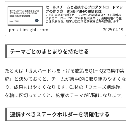
セールスチームと連携するプロダクトロードマッ
プの作り方｜BtoB PdMの要望管理
この記事の3行要約 セールスからの顧客要望だけを鵜呑み
にすると、ロードマップが自転車操業化し長期戦略との整
合性が崩れる。顧客が口にする解決策と真の課題は必ずし
もイコールではなく、定量×定性データで本質を検証する
必要がある セールスとPdMの...
pm-ai-insights.com
2025.04.19
テーマごとのまとまりを持たせる
たとえば「導入ハードルを下げる施策をQ1〜Q2で集中実
施」と決めておくと、チームが集中的に取り組みやすくな
り、成果も出やすくなります。CJMの
「フェーズ別課題」
を軸に区切っていくと、施策のテーマが明確になります。
連携すべきステークホルダーを明確化する