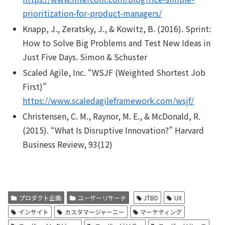
prioritization-for-product-managers/
Knapp, J., Zeratsky, J., & Kowitz, B. (2016).
Sprint:
How to Solve Big Problems and Test New Ideas in
Just Five Days
. Simon & Schuster
Scaled Agile, Inc. “WSJF (Weighted Shortest Job
First)”
https://www.scaledagileframework.com/wsjf/
Christensen, C. M., Raynor, M. E., & McDonald, R.
(2015). “What Is Disruptive Innovation?” Harvard
Business Review, 93(12)
プロダクト企画
ユーザーリサーチ
JTBD
UX
インサイト
カスタマージャーニー
マーケティング