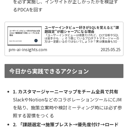
を必ず実施し、インサイトが正しかったかを検証す
るPDCAを回す
ユーザーインタビュー好きがSQLを覚えると“課
題設定”が超シャープになる理由
「ユーザーインタビューは得意だけれど、ログ分析やSQL
は苦手かも…」そう感じているプロダクトマネージャーの
方は一定数いるのではないでしょうか？実は僕自身もSQL
書くことを避けてきた派でした。しかし、いざ自分でログ
を引いてみると、インタビュー...
pm-ai-insights.com
2025.05.25
今日から実践できるアクション
1. カスタマージャーニーマップをチーム全員で共有
SlackやNotionなどのコラボレーションツールにCJM
を貼り、施策立案時や検討ミーティング時には必ず参
照する習慣をつくる
2. 「課題選定→施策ブレスト→優先度付け→ロード