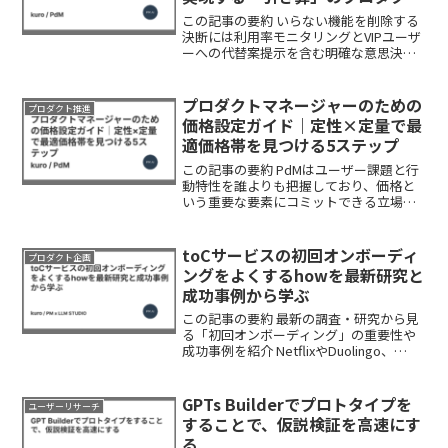
開発
この記事の要約 いらない機能を削除する
決断には利用率モニタリングとVIPユーザ
ーへの代替案提示を含む明確な意思決定
フローが必要 Feature FlagとFractional
Rolloutsで全体の1-5%にテスト展開し、
定量データと定性...
プロダクトマネージャーのための
プロダクト推進
価格設定ガイド｜定性×定量で最
適価格帯を見つける5ステップ
この記事の要約 PdMはユーザー課題と行
動特性を誰よりも把握しており、価格と
いう重要な要素にコミットできる立場に
ある。機能開発だけでは埋めきれない価
値認知のギャップを補うレバーが価格設
定 インタビューで価格に対する心理的反
toCサービスの初回オンボーディ
プロダクト企画
応を探り、PSM分...
ングをよくするhowを最新研究と
成功事例から学ぶ
この記事の要約 最新の調査・研究から見
る「初回オンボーディング」の重要性や
成功事例を紹介 NetflixやDuolingo、
Notionなど実際のサービスの取り組み 押
さえておきたい5つのHowを紹介本記事で
は、toCサービスにおいて「最初...
GPTs Builderでプロトタイプを
ユーザーリサーチ
することで、仮説検証を高速にす
る