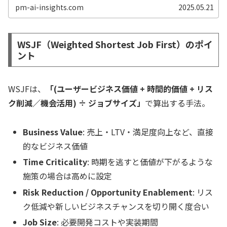
冷徹な判断が可能になる。 Reach（影響範囲）と
pm-ai-insights.com
2025.05.21
Impact（効果）を最大化...
WSJF（Weighted Shortest Job First）のポイ
ント
WSJFは、
「(ユーザービジネス価値 + 時間的価値 + リス
ク削減／機会活用) ÷ ジョブサイズ」
で算出する手法。
Business Value
: 売上・LTV・満足度向上など、直接
的なビジネス価値
Time Criticality
: 時期を逃すと価値が下がるような
施策の場合は高めに設定
Risk Reduction / Opportunity Enablement
: リス
ク低減や新しいビジネスチャンスを切り開く度合い
Job Size
: 必要開発コストや実装期間