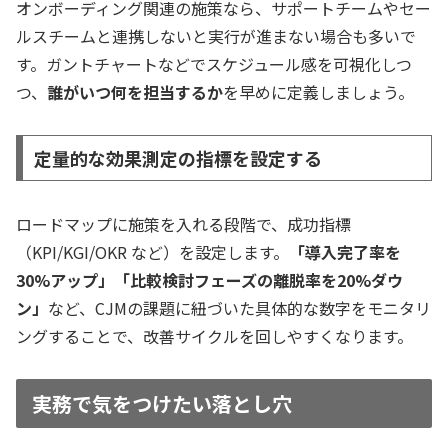
オンボーディング関連の施策なら、
サポートチームやセー
ルスチーム
と連携しないと実行が進まない場合も多いで
す。ガントチャートなどでスケジュール感を可視化しつ
つ、
誰がいつ何を担当するか
を早めに定義しましょう。
定量的な効果測定の指標を設定する
ロードマップに施策を入れる段階で、
成功指標
（KPI/KGI/OKR など）
を設定します。
「導入完了率を
30%アップ」「比較検討フェーズの離脱率を20%ダウ
ン」
など、CJMの課題に紐づいた具体的な数字をモニタリ
ングすることで、改善サイクルを回しやすくなります。
実務で気をつけたい落とし穴