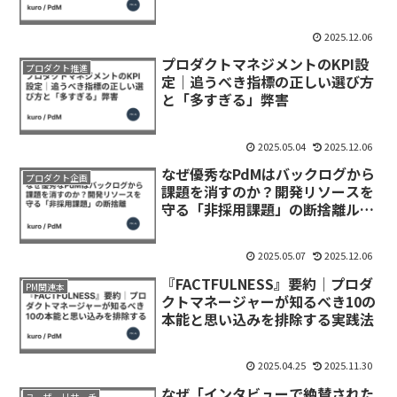
す」リーダーシップ
2025.12.06
プロダクトマネジメントのKPI設
プロダクト推進
定｜追うべき指標の正しい選び方
と「多すぎる」弊害
2025.05.04
2025.12.06
なぜ優秀なPdMはバックログから
プロダクト企画
課題を消すのか？開発リソースを
守る「非採用課題」の断捨離ルー
ル
2025.05.07
2025.12.06
『FACTFULNESS』要約｜プロダ
PM関連本
クトマネージャーが知るべき10の
本能と思い込みを排除する実践法
2025.04.25
2025.11.30
なぜ「インタビューで絶賛された
ユーザーリサーチ