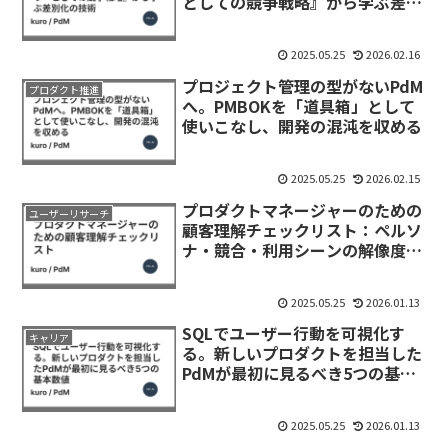
としての競争戦略』から学ぶ差別
化の技術
2025.05.25
2026.02.16
プロジェクト管理の型がないPdM
プロダクト推進
へ。PMBOKを「道具箱」として
使いこなし、開発の混沌を収める
2025.05.25
2026.02.15
プロダクトマネージャーのための
ユーザーリサーチ
顧客理解チェックリスト：ペルソ
ナ・競合・利用シーンの解像度を
上げる
2025.05.25
2026.01.13
SQLでユーザー行動を可視化す
キャリア
る。新しいプロダクトを担当した
PdMが最初に見るべき5つの基本
数値
2025.05.25
2026.01.13