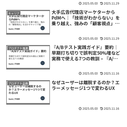
2025.05.03
2025.11.29
大手広告代理店マーケターから
キャリア
PdMへ｜「技術がわからない」を
乗り越え、強みの「顧客視点」を
活かすキャリア論
2025.05.03
2025.11.29
『A/Bテスト実践ガイド』要約｜
プロダクト推進
早期打ち切りで誤判定50%増など
実務で使える7つの教訓 – 『A/B
テスト実践ガイド 真のデータド
リブンへ至る信用できる実験と
2025.05.03
2025.11.16
は』
なぜユーザーは離脱するのか？エ
プロダクト企画
ラーメッセージ1つで変わるUX
2025.05.03
2025.11.16