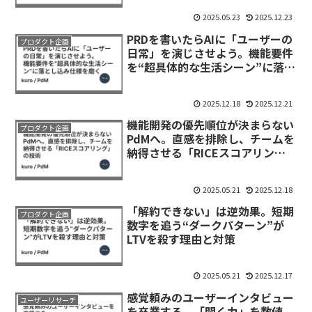
2025.05.23
2025.12.23
PRDを書いたらAIに「ユーザーの
プロダクト企画
日常」を演じさせよう。機能要件
を“超具体的な生活シーン”に落と
し込み仕様を磨く
2025.12.18
2025.12.21
機能開発の優先順位が決まらない
プロダクト企画
PdMへ。直感を排除し、チームを
納得させる「RICEスコアリン
グ」の技術
2025.05.21
2025.12.18
「解約できない」は逆効果。短期
プロダクト企画
数字を追う“ダークパターン”が
LTVを殺す理由と対策
2025.05.21
2025.12.17
感覚頼みのユーザーインタビュー
ユーザーリサーチ
を卒業する。「聞く力」を数値