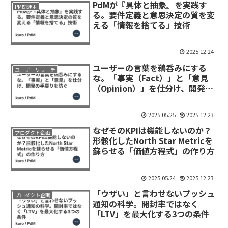
PdMが『具体と抽象』を実践す
PM関連本
る。要件定義と意思決定の質を変
える「情報を捨てる」技術
2025.12.24
ユーザーの言葉を鵜呑みにする
ユーザーリサーチ
な。「事実（Fact）」と「意見
（Opinion）」を仕分け、開発の
手戻りを防ぐ
2025.05.25
2025.12.23
なぜそのKPIは機能しないのか？
プロダクト企画
形骸化したNorth Star Metricを
蘇らせる「価値方程式」の作り方
2025.05.24
2025.12.23
「ウザい」と言わせないプッシュ
プロダクト企画
通知の科学。開封率ではなく
「LTV」を最大化する3つの条件