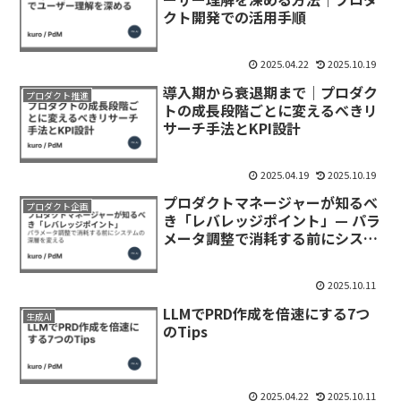
クト開発での活用手順
2025.04.22
2025.10.19
導入期から衰退期まで｜プロダク
プロダクト推進
トの成長段階ごとに変えるべきリ
サーチ手法とKPI設計
2025.04.19
2025.10.19
プロダクトマネージャーが知るべ
プロダクト企画
き「レバレッジポイント」— パラ
メータ調整で消耗する前にシステ
ムの深層を変える
2025.10.11
LLMでPRD作成を倍速にする7つ
生成AI
のTips
2025.04.22
2025.10.11