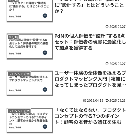
に”設計する」とはどういうこと
か？
2025.09.27
PdMの個人評価を”設計”する6点
未分類
セット：評価者の現実に最適化し
て加点を獲得する
2025.09.27
ユーザー体験の全体像を捉えるプ
プロダクト企画
ロダクトマッピング入門 | 複雑に
なってしまったプロダクトを見つ
め目直す
2025.04.16
2025.09.23
「なくてはならない」プロダクト
プロダクト企画
コンセプトの作る7つのポイン
ト：顧客の本音から熱狂を生む