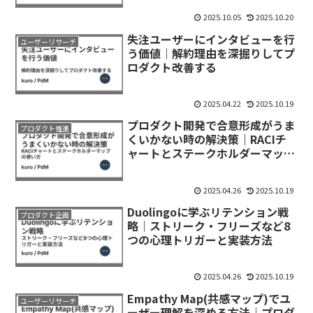
2025.10.05
2025.10.20
失注ユーザーにインタビューを行
ユーザーリサーチ
う価値｜解約理由を深掘りしてプ
ロダクト改善する
2025.04.22
2025.10.19
プロダクト開発で合意形成がうま
プロダクト推進
くいかない時の解決策｜RACIチ
ャートとステークホルダーマップ
の使い方
2025.04.26
2025.10.19
Duolingoに学ぶリテンション戦
プロダクト企画
略｜ストリーク・フリーズなど8
つの心理トリガーと実装方法
2025.04.26
2025.10.19
Empathy Map(共感マップ)でユ
ユーザーリサーチ
ーザー理解を深める方法｜プロダ