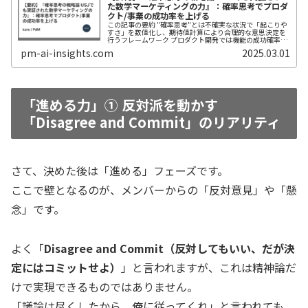
た数学マーケティングの力』：確率思考でプロダ
クト/事業の成功率を上げる
この記事の要約 "確率思考"とは不確実な状況で「起こりや
すさ」を数値化し、期待値計算により合理的な意思決定を
行うフレームワーク プロダクト開発では機能の成功確率×
インパクトで優先順位を決め、複数シナリオを想定してリ
pm-ai-insights.com
2025.03.01
スクを最小化できる ベイズ...
「進める力」① 反対派を動かす
「Disagree and Commit」のリアリティ
さて、決めた後は「進める」フェーズです。
ここで壁となるのが、メンバーからの「反対意見」や「懸
念」です。
よく「
Disagree and Commit（反対してもいい、だが決
定にはコミットせよ）
」と言われますが、これは精神論だ
けで実現できるものではありません。
「議論は尽くしたから、俺に従ってくれ」と言われても、