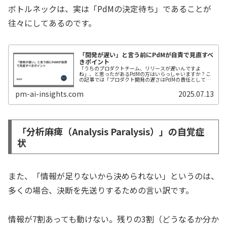
ボトルネックは、実は「PdMの決定待ち」であることが
往々にしてあるのです。
「開発が遅い」と言う前にPdMが自責で見直すべ
きポイント
「うちのプロダクトチーム、リリースが遅いんですよ
ね」、と思ったがあるPdMの方はいらっしゃいますか？こ
の記事では「プロダクト開発の遅さはPdMの責任として考
えようぜ」という話と具体的にどうすればいいのか？をま
とめました（僕が直近この問題で失...
pm-ai-insights.com
2025.07.13
「分析麻痺（Analysis Paralysis）」の自覚症
状
また、「情報が足りないから決められない」というのは、
多くの場合、決断を先送りするための言い訳です。
情報が7割あっても動けない。残りの3割（どうなるか分か