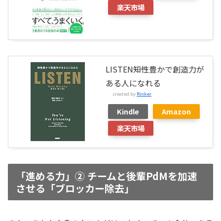
楽天市場
LISTEN――知性豊かで創造力が
ある人になれる
created by
Rinker
Kindle
Amazon
楽天市場
「進める力」② チームと後輩PdMを加速
させる「ブロッカー除去」