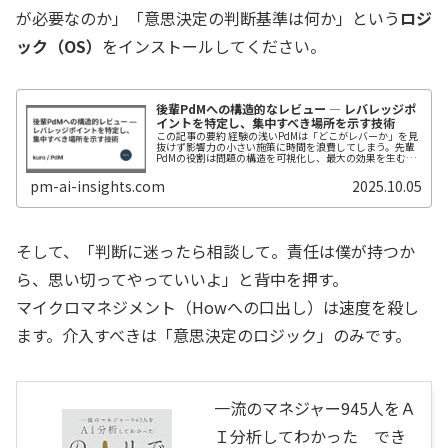
が必要なのか」「意思決定の判断基準は何か」という
ロジ
ック（OS）
をインストールしてください。
後輩PdMへの構造的なレビュー — レバレッジポ
イントを特定し、集中すべき場所を示す技術
この記事の要約 経験の浅いPdMは「どこがレバーか」を見
抜けず影響力の小さい施策に時間を浪費してしまう。先輩
PdMの役割は問題の構造を可視化し、最大の効果を生むレ
バレッジポイントを特定して示すこと 構造的レビューと
は、PRDを1行ずつ添削す...
pm-ai-insights.com
2025.10.05
そして、「判断に迷ったら相談して。責任は僕が持つか
ら、思い切ってやっていいよ」と背中を押す。
マイクロマネジメント（Howへの口出し）は速度を殺し
ます。介入すべきは「意思決定のロジック」のみです。
一流のマネジャー945人をＡ
Ｉ分析してわかった でき