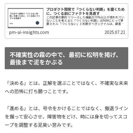
プロダクト開発で「つくらない判断」を磨くため
に、つくる前にファクトを見直す
この記事の要約 リリースした機能の70%以上が使われてい
ないことを考えると「つくらない判断」はPdMにとって重
要スキル 「つくらない」と判断すべきシグナルは、顧客フ
ァクトの有無と強度 ステークホルダーに納得してもらう
「つくらない」コミュニケ...
pm-ai-insights.com
2025.07.21
不確実性の霧の中で、最初に松明を掲げ、
最後まで泥をかぶる
「決める」とは、正解を選ぶことではなく、不確実な未来
への恐怖に打ち勝つことです。
「進める」とは、号令をかけることではなく、撤退ライン
を握って安心させ、障害物をどけ、時には身を切ってスコ
ープを調整する泥臭い営みです。