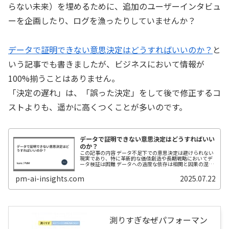
らない未来）を埋めるために、追加のユーザーインタビュ
ーを企画したり、ログを漁ったりしていませんか？
データで証明できない意思決定はどうすればいいのか？
と
いう記事でも書きましたが、ビジネスにおいて情報が
100%揃うことはありません。
「決定の遅れ」は、「誤った決定」をして後で修正するコ
ストよりも、遥かに高くつくことが多いのです。
データで証明できない意思決定はどうすればいい
のか？
この記事の内容 データ不足下での意思決定は避けられない
現実であり、特に革新的な価値創造や長期戦略においてデ
ータ検証は困難 データへの過度な依存は相関と因果の混同
やローカル最適化の罠を生み、むしろ顧客との直接対話・
専門家の知見・小規模実験によ...
pm-ai-insights.com
2025.07.22
測りすぎ――なぜパフォーマン