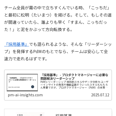
チーム全員が霧の中で立ちすくんでいる時、「こっちだ」
と最初に松明（たいまつ）を掲げる。そして、もしその道
が間違っていたら、誰よりも早く「すまん、こっちだっ
た！」と泥をかぶって方向転換する。
『採用基準』
でも語られるような、そんな「リーダーシッ
プ」を発揮するPdMのもとでなら、チームは安心して全
速力で走れるはずです。
『採用基準』 - プロダクトマネージャーに必要な
問題解決リーダーシップ
PdM x リーダーシップ 技術的スキルやデータ分析力 ユーザ
ーインサイトの発見や機能企画そういったスキルももちろ
ん重要ですが、プロダクトマネージャー（PdM）の本質的
価値は、多様なステークホルダーを巻き込み、プロダクト
をグロースさせるリー...
pm-ai-insights.com
2025.07.12
採用基準