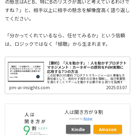
の懸念はAとB、特にBのリスクが高いと考えているわけで
すね？」と、相手以上に相手の懸念を解像度高く語り返し
てください。
「分かってくれているなら、任せてみるか」という信頼
は、ロジックではなく「傾聴」から生まれます。
【要約】『人を動かす』：人を動かすプロダクト
マネジメント：カーネギーの原則をPdM実務に
応用する7つの方法
この記事の3行要約 プロダクトマネージャーは人事権なき
責任者として、批判せず相手の立場を理解し、自己重要感
を満たすことでチームを動かす必要がある 誤りを指摘する
代わりに質問で気づかせ、相手のアイデアを尊重しながら
pm-ai-insights.com
2025.03.07
自分の提案を「Yes, an...
人は聞き方が９割
created by
Rinker
Kindle
Amazon