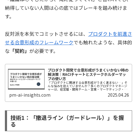
納得していない人間は心の底ではブレーキを踏み続けま
す。
反対派を本気でコミットさせるには、
プロダクトを前進さ
せる合意形成のフレームワーク
でも触れたような、具体的
な
「契約」
が必要です。
プロダクト開発で合意形成がうまくいかない時の
解決策｜RACIチャートとステークホルダーマッ
プの使い方
「プロダクトに関連する合意形成がうまく進まない…」そ
んな悩みを抱えていませんか？多くのプロダクトマネージ
ャーは、経営層・開発チーム・営業・マーケティング・サ
ポートなどの利害を調整し、合意形成を行う難しさに直面
pm-ai-insights.com
2025.04.26
しています。ステークホルダーマネ...
技術1：「撤退ライン（ガードレール）」を握
る