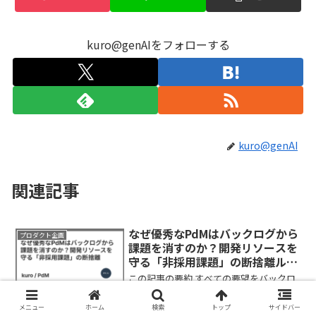
kuro@genAIをフォローする
kuro@genAI
関連記事
なぜ優秀なPdMはバックログから
プロダクト企画
課題を消すのか？開発リソースを
守る「非採用課題」の断捨離ルー
ル
この記事の要約 すべての要望をバックロ
グに入れるのは悪手。優先度の低い「非
採用課題」は勇気を持って削除し、本当
メニュー
ホーム
検索
トップ
サイドバー
に重要な課題が再浮上するのを待つ姿勢