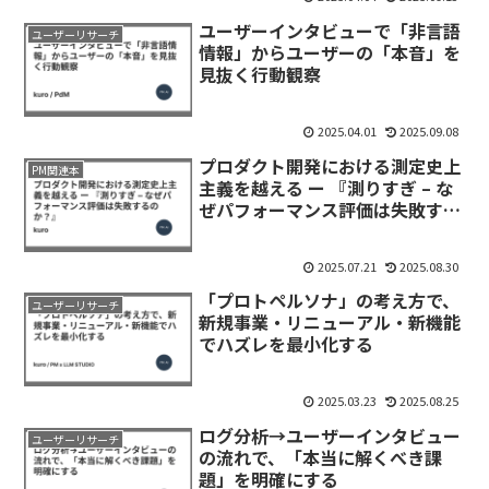
ユーザーインタビューで「非言語
ユーザーリサーチ
情報」からユーザーの「本音」を
見抜く行動観察
2025.04.01
2025.09.08
プロダクト開発における測定史上
PM関連本
主義を越える ー 『測りすぎ – な
ぜパフォーマンス評価は失敗する
のか？』
2025.07.21
2025.08.30
「プロトペルソナ」の考え方で、
ユーザーリサーチ
新規事業・リニューアル・新機能
でハズレを最小化する
2025.03.23
2025.08.25
ログ分析→ユーザーインタビュー
ユーザーリサーチ
の流れで、「本当に解くべき課
題」を明確にする