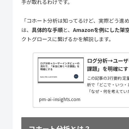
手が取れるわけです。
「コホート分析は知ってるけど、実際どう進
は、
具体的な手順
と、
Amazonを例にした架
クトグロースに繋げるかを解説します。
ログ分析→ユーザ
課題」を明確にす
この記事の3行要約 
析で「どこで・いつ・
「なぜ・何を考えてい
面から説得力のある改善.
pm-ai-insights.com
コホート分析とは？