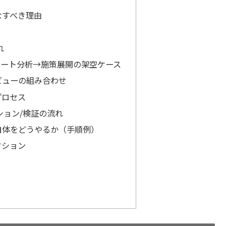
なすべき理由
れ
コホート分析→施策展開の架空ケース
ビューの組み合わせ
プロセス
ション/検証の流れ
自体をどうやるか（手順例）
クション