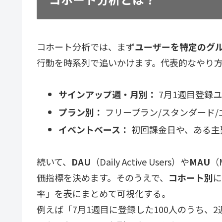
コホート分析では、まず
ユーザーを特定のグ
行動を時系列で追いかけます。代表的なやり
サインアップ週・月別：
7月1週目登録
プラン別：
フリープラン/スタンダード/
イベントベース：
初回課金日や、ある主
続いて、
DAU
（Daily Active Users）や
MAU
（
価指標を決めます。そのうえで、
コホート別
に
率」を表にまとめて可視化する。
例えば「7月1週目に登録した100人のうち、2