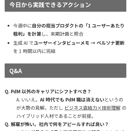
今日から実践できるアクション
今週中に
自分の担当プロダクトの「1 ユーザーあたり
粗利」を計算
し、来期計画と照合
生成 AI で
ユーザーインタビューメモ → ペルソナ更新
を 1 時間以内に完結
Q&A
Q. PdM 以外のキャリアにシフトすべき？
A. いいえ。
AI 時代でも PdM 職は消えない
というの
が大勢の見解。ただし
ビジネス直結力×技術理解
の
ハイブリッド人材であることが前提。
Q. 解雇が怖い。社内で何をアピールすれば良い？