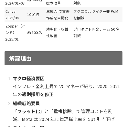
2024/01–03
抜本改革
対象
Canva
生成 AI で文書
テクニカルライター兼 PdM
10 名強
2025/04
作成を自動化
を削減
Zopper（イ
効率化・収益
プロダクト開発チーム 50 名
ンド）
約 100 名
性改善
削減
2025/01
解雇理由
マクロ経済要因
インフレ・金利上昇で VC マネーが細り、2020–2021
年の
過剰採用
を修正
組織戦略要員
「
フラット化
」と「
重複排除
」で管理コストを削
減。Meta は 2024 年に管理職比率を 5pt 引き下げ