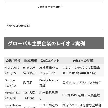
Just a moment...
www.trueup.io
グローバル主要企業のレイオフ実例
企業 / 時期
削減規模
公式コメント
PdM への影響
Microsoft
約 6,000
AI 投資集中と
ワシントン州だけで
製品企
2025/05
名（3%）
フラット化
画・PdM 約 600 名
削減
Google
Pixel/Chrome
数百名
重複 PdM ポジションを統合
2025/02
再編
Mercari US
100 名弱
北米戦略見直
US 側 PdM を軸に人員整理
2024/06
（45%）
し
SmartNews
コスト構造の
国内外の PdM を含む全職種
約 300 名