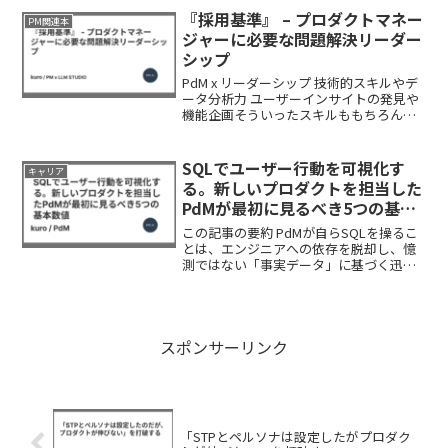
をリードしたことがあるPdMなら、一度
『採用基準』 – プロダクトマネー
PM関連本
は以下のよ...
ジャーに必要な問題解決リーダー
シップ
PdM x リーダーシップ 技術的スキルやデ
ータ分析力 ユーザーインサイトの発見や
機能企画そういったスキルももちろん重
要ですが、プロダクトマネージャー
（PdM）の本質的価値は、多様なステー
クホルダーを巻き込み、プロダクトをグ
SQLでユーザー行動を可視化す
キャリア
ロースさせるリー...
る。新しいプロダクトを担当した
PdMが最初に見るべき5つの基本
数値
この記事の要約 PdMが自らSQLを操るこ
とは、エンジニアへの依存を脱却し、憶
測ではない「事実データ」に基づく迅速
な意思決定と合意形成を可能にする武器
になる 分析の第一歩は複雑なクエリを書
くことではなく、データベースのスキー
マ（構造）を理解...
スポンサーリンク
「STPとペルソナは設定したがプロダク