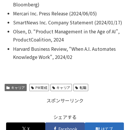
Bloomberg)
Mercari Inc. Press Release (2024/06/05)
SmartNews Inc. Company Statement (2024/01/17)
Olsen, D. “Product Management in the Age of AI”,
ProductCoalition, 2024
Harvard Business Review, “When A.I. Automates
Knowledge Work”, 2024/02
キャリア
PM育成
キャリア
転職
スポンサーリンク
シェアする
X
Facebook
はてブ