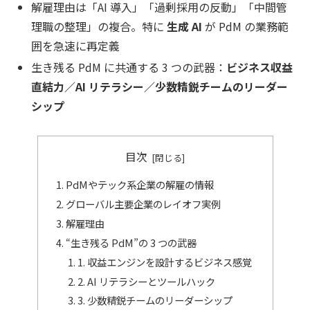
解雇理由は「AI 導入」「過剰採用の反動」「中間管
理職の整理」の複合。特に
生成 AI
が PdM の業務範
囲を急速に再定義
生き残る PdM に共通する 3 つの武器：
ビジネス収益
直結力／AI リテラシー／少数精鋭チームのリーダー
シップ
目次
PdMやテック系企業の解雇の情報
グローバル主要企業のレイオフ実例
解雇理由
“生き残る PdM”の 3 つの武器
1. 収益エンジンを設計するビジネス感覚
2. AI リテラシーとツールハック
3. 少数精鋭チームのリーダーシップ