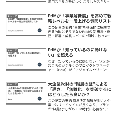
汎用スキルが身につく こうしたスキル
は、チームマネジメントや経営視点の戦
略立案など、多彩なPdM領域で応用可能
PdMの日常業務のなかでも、ユーザーイ
PdMが「事業解像度」を高めて戦
キャリア
ンタビューは...
略レベルを一段上げる質問リスト
この記事の要約 “事業”を多面的に理解で
きるPdMとそうでないPdMの差 市場・財
務・顧客・成長レバーの4領域に絞った質
問リスト 最後にまとめ表で整理PdMはプ
ロダクトの専門家ですが、事業そのもの
を理解しきれていなければ的外れなプロ
PdMが「知っているのに動けな
キャリア
ダクトを...
い」を超える
なぜ「知っているのに動けない」状況が
起こるのか？多くのプロダクトマネージ
ャー（PdM）が「アジャイルやリーンと
いったフレームワークは十分理解してい
る」「顧客インタビューも一通り経験し
た」と自負しながら、それらを本番で“活
大企業PdMの“階層の壁”による
キャリア
かし切れていない”と...
「遅さ」「無難化」を突破するに
はどうしたら良いか？
この記事の要約 意思決定階層が多い大企
業ではリードタイムが長くなり、プラン
が“無難化”しがち LLM時代に必要な“アク
ションの量”を高めるための突破口・合意
形成の型を紹介大企業でプロダクト開発