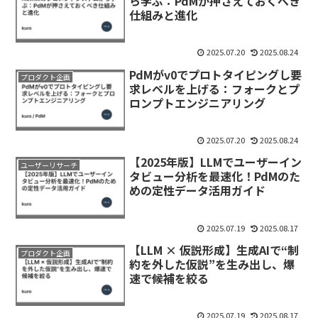
ら学ぶ：PdMが押さえておくべき
仕組みと進化
2025.07.20
2025.08.24
PdMがv0でプロトタイピングし要
プロダクト企画
求レベルを上げる：フォークとプ
ロンプトエンジニアリング
2025.07.20
2025.08.24
【2025年版】LLMでユーザーイン
ユーザーリサーチ
タビュー分析を最速化！PdMのた
めの定性データ活用ガイド
2025.07.19
2025.08.17
【LLM × 仮説形成】生成AIで“制
プロダクト企画
約を外した仮説”を生み出し、爆
速で候補を絞る
2025.07.19
2025.08.17