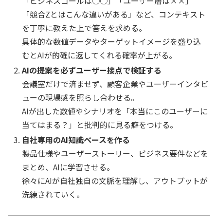
「ビジネスゴールは○○」「ユーザー層は××」
「競合Zとはこんな違いがある」など、コンテキスト
を丁寧に教えた上で答えを求める。
具体的な数値データやターゲットイメージを盛り込
むとAIが的確に返してくれる確率が上がる。
AIの提案を必ずユーザー接点で検証する
会議室だけで済ませず、顧客企業やユーザーインタビ
ューの現場感を照らし合わせる。
AIが出した数値やシナリオを「本当にこのユーザーに
当てはまる？」と批判的に見る癖をつける。
自社専用のAI知識ベースを作る
製品仕様やユーザーストーリー、ビジネス要件などを
まとめ、AIに学習させる。
徐々にAIが自社独自の文脈を理解し、アウトプットが
洗練されていく。