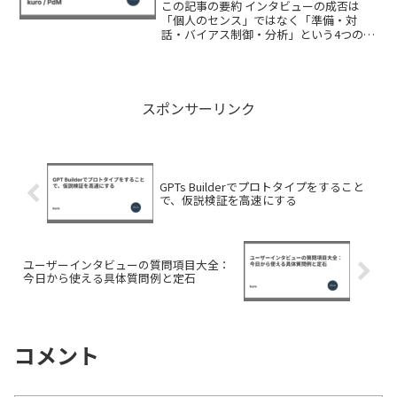
この記事の要約 インタビューの成否は
「個人のセンス」ではなく「準備・対
話・バイアス制御・分析」という4つの技
術の総和によって決まる。 録画やペア観
察を通じて自分のスキルを数値化し、客
観的な「弱点」を洗い出さない限り、何
度インタビューを重ねて...
スポンサーリンク
GPTs Builderでプロトタイプをすること
で、仮説検証を高速にする
ユーザーインタビューの質問項目大全：
今日から使える具体質問例と定石
コメント