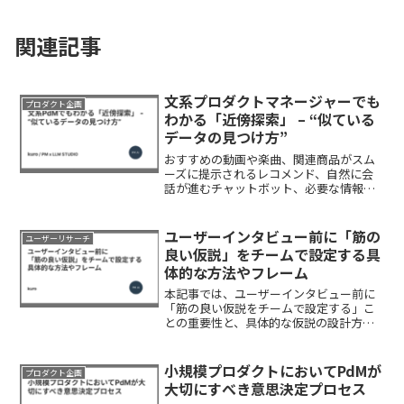
関連記事
文系プロダクトマネージャーでも
プロダクト企画
わかる「近傍探索」 – “似ている
データの見つけ方”
おすすめの動画や楽曲、関連商品がスム
ーズに提示されるレコメンド、自然に会
話が進むチャットボット、必要な情報が
サッとヒットする検索機能など──私た
ちが日常的に利用するAIサービスの多く
は、データ同士の「似ている度合い」を
ユーザーインタビュー前に「筋の
ユーザーリサーチ
判定しています。その裏...
良い仮説」をチームで設定する具
体的な方法やフレーム
本記事では、ユーザーインタビュー前に
「筋の良い仮説をチームで設定する」こ
との重要性と、具体的な仮説の設計方法
を解説します。仮説が緩いくぶれぶれだ
と、「インタビューしたはいいが、で、
どうする？」状態になりがち。ユーザー
小規模プロダクトにおいてPdMが
プロダクト企画
インタビューの目的・設計...
大切にすべき意思決定プロセス