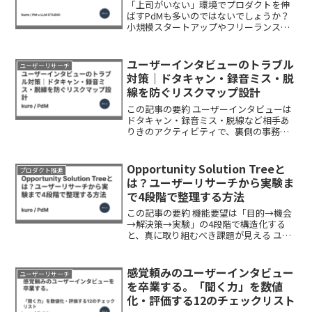
「上司がいない」環境でプロダクトを伸
ばすPdMも多いのではないでしょうか？
小規模スタートアップやフリーランスチ
ームなどは典型的な例ですよね。こうし
た“組織レス”な状態では、決裁フローが
曖昧である反面、自分のリーダーシップ
ユーザーインタビューのトラブル
ユーザーリサーチ
一つで組織が動くワク...
対策｜ドタキャン・録音ミス・脱
線を防ぐリスクマップ設計
この記事の要約 ユーザーインタビューは
ドタキャン・録音ミス・脱線など相手あ
りきのアクティビティで、裏側の事務・
調整タスクも多くトラブルが多発する。
リスクを最小化するには全行程を縦軸、
失敗パターンを横軸に置いたリスクマッ
Opportunity Solution Treeと
プロダクト推進
プを作成し、対処法と...
は？ユーザーリサーチから実験ま
で4段階で整理する方法
この記事の要約 機能要望は「目的→機会
→解決策→実験」の4段階で構造化する
と、真に取り組むべき課題が見える ユー
ザーリサーチでは定量分析で仮説を立
て、インタビューでコンテクストを深堀
りすることで潜在ニーズを発見できる 解
感覚頼みのユーザーインタビュー
ユーザーリサーチ
決策は一度に実装せず...
を卒業する。「聞く力」を数値
化・評価する12のチェックリスト