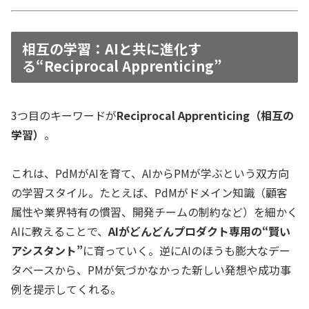
相互の学習：AIと共に進化す
る“Reciprocal Apprenticing”
3つ目のキーワードが
Reciprocal Apprenticing（相互の
学習）
。
これは、
PdMがAIを育て、AIからPMが学ぶ
という双方向
の学習スタイル。たとえば、PdMがドメイン知識（顧客
属性や業界特有の慣習、開発チームの制約など）を細かく
AIに教えることで、
AIがどんどんプロダクト専用の“賢い
アシスタント”
に育っていく。逆にAIのほうも膨大なデー
タベースから、PMが気づかなかった新しい発想や成功事
例を提示してくれる。