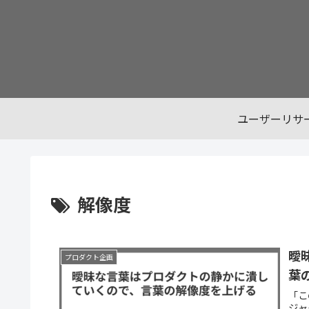
ユーザーリサ
解像度
曖
プロダクト企画
葉
「こ
ジャ