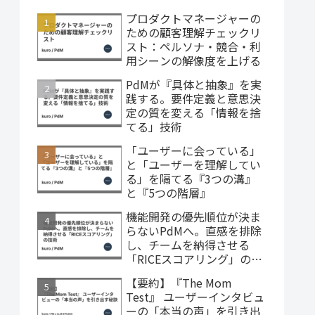
プロダクトマネージャーの
ための顧客理解チェックリ
スト：ペルソナ・競合・利
用シーンの解像度を上げる
PdMが『具体と抽象』を実
践する。要件定義と意思決
定の質を変える「情報を捨
てる」技術
「ユーザーに会っている」
と「ユーザーを理解してい
る」を隔てる『3つの溝』
と『5つの階層』
機能開発の優先順位が決ま
らないPdMへ。直感を排除
し、チームを納得させる
「RICEスコアリング」の技
術
【要約】『The Mom
Test』 ユーザーインタビュ
ーの「本当の声」を引き出