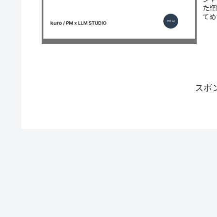
た経
てめ
スポ