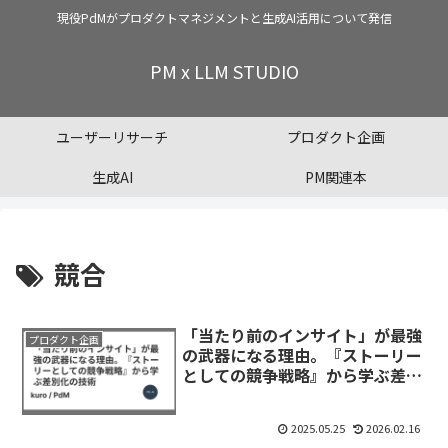
現役PdMがプロダクトマネジメントと生成AI活用について発信
PM x LLM STUDIO
ユーザーリサーチ
プロダクト企画
生成AI
PM関連本
競合
「当たり前のインサイト」が最強
プロダクト企画
の武器になる理由。『ストーリー
としての競争戦略』から学ぶ差別
化の技術
2025.05.25
2026.02.16