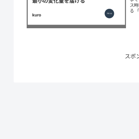
ス時
る 「V
スポ