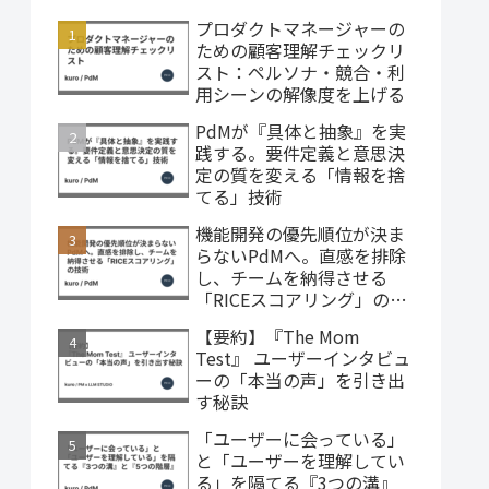
プロダクトマネージャーの
ための顧客理解チェックリ
スト：ペルソナ・競合・利
用シーンの解像度を上げる
PdMが『具体と抽象』を実
践する。要件定義と意思決
定の質を変える「情報を捨
てる」技術
機能開発の優先順位が決ま
らないPdMへ。直感を排除
し、チームを納得させる
「RICEスコアリング」の技
術
【要約】『The Mom
Test』 ユーザーインタビュ
ーの「本当の声」を引き出
す秘訣
「ユーザーに会っている」
と「ユーザーを理解してい
る」を隔てる『3つの溝』