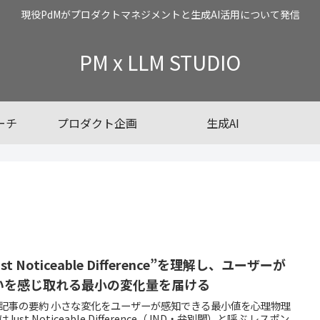
現役PdMがプロダクトマネジメントと生成AI活用について発信
PM x LLM STUDIO
ーチ
プロダクト企画
生成AI
ust Noticeable Difference”を理解し、ユーザーが
いを感じ取れる最小の変化量を届ける
記事の要約 小さな変化をユーザーが感知できる最小値を心理物理
Just Noticeable Difference（JND・弁別閾）と呼ぶ レスポン