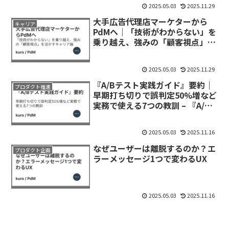
2025.05.03
2025.11.29
大手広告代理店マーケターから
キャリア
PdMへ｜「技術がわからない」を
乗り越え、強みの「顧客視点」を
活かすキャリア論
2025.05.03
2025.11.29
『A/Bテスト実践ガイド』要約｜
プロダクト推進
早期打ち切りで誤判定50%増など
実務で使える7つの教訓 – 『A/B
テスト実践ガイド 真のデータド
リブンへ至る信用できる実験と
2025.05.03
2025.11.16
は』
なぜユーザーは離脱するのか？エ
プロダクト企画
ラーメッセージ1つで変わるUX
2025.05.03
2025.11.16