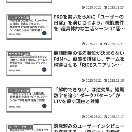
2025.05.23
2025.12.23
PRDを書いたらAIに「ユーザーの
プロダクト企画
日常」を演じさせよう。機能要件
を“超具体的な生活シーン”に落と
し込み仕様を磨く
2025.12.18
2025.12.21
機能開発の優先順位が決まらない
プロダクト企画
PdMへ。直感を排除し、チームを
納得させる「RICEスコアリン
グ」の技術
2025.05.21
2025.12.18
「解約できない」は逆効果。短期
プロダクト企画
数字を追う“ダークパターン”が
LTVを殺す理由と対策
2025.05.21
2025.12.17
感覚頼みのユーザーインタビュー
ユーザーリサーチ
を卒業する。「聞く力」を数値