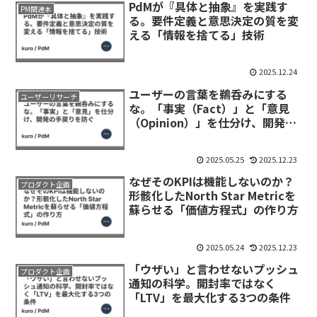
PdMが『具体と抽象』を実践す
PM関連本
る。要件定義と意思決定の質を変
える「情報を捨てる」技術
2025.12.24
ユーザーの言葉を鵜呑みにする
ユーザーリサーチ
な。「事実（Fact）」と「意見
（Opinion）」を仕分け、開発の
手戻りを防ぐ
2025.05.25
2025.12.23
なぜそのKPIは機能しないのか？
プロダクト企画
形骸化したNorth Star Metricを
蘇らせる「価値方程式」の作り方
2025.05.24
2025.12.23
「ウザい」と言わせないプッシュ
プロダクト企画
通知の科学。開封率ではなく
「LTV」を最大化する3つの条件