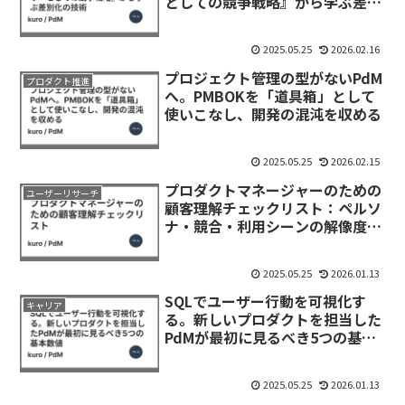
としての競争戦略』から学ぶ差別
化の技術
2025.05.25
2026.02.16
プロジェクト管理の型がないPdM
プロダクト推進
へ。PMBOKを「道具箱」として
使いこなし、開発の混沌を収める
2025.05.25
2026.02.15
プロダクトマネージャーのための
ユーザーリサーチ
顧客理解チェックリスト：ペルソ
ナ・競合・利用シーンの解像度を
上げる
2025.05.25
2026.01.13
SQLでユーザー行動を可視化す
キャリア
る。新しいプロダクトを担当した
PdMが最初に見るべき5つの基本
数値
2025.05.25
2026.01.13