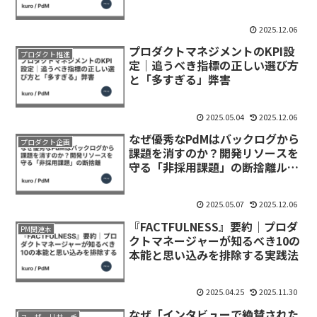
す」リーダーシップ
2025.12.06
プロダクトマネジメントのKPI設
プロダクト推進
定｜追うべき指標の正しい選び方
と「多すぎる」弊害
2025.05.04
2025.12.06
なぜ優秀なPdMはバックログから
プロダクト企画
課題を消すのか？開発リソースを
守る「非採用課題」の断捨離ルー
ル
2025.05.07
2025.12.06
『FACTFULNESS』要約｜プロダ
PM関連本
クトマネージャーが知るべき10の
本能と思い込みを排除する実践法
2025.04.25
2025.11.30
なぜ「インタビューで絶賛された
ユーザーリサーチ